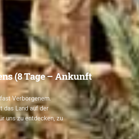
ns (8 Tage – Ankunft
 fast Verborgenem.
t das Land auf der
für uns zu entdecken, zu