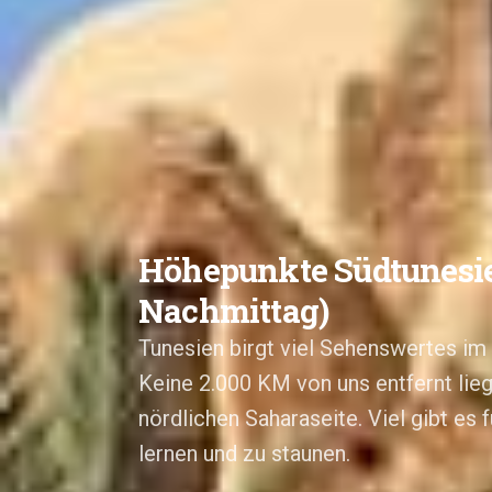
Höhepunkte Südtunesie
Nachmittag)
Tunesien birgt viel Sehenswertes im
Keine 2.000 KM von uns entfernt lieg
nördlichen Saharaseite. Viel gibt es 
lernen und zu staunen.