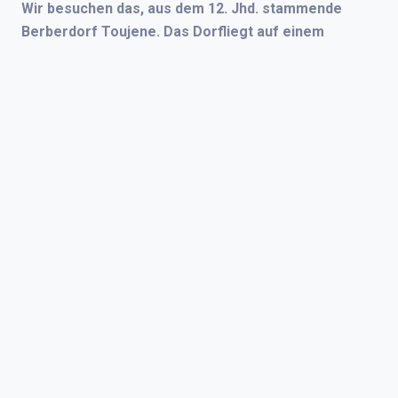
Wir besuchen das, aus dem 12. Jhd. stammende
Berberdorf Toujene. Das Dorfliegt auf einem
der höchsten Berge Tunesiens.
Wir setzen unsere Fahrt fort, um am Ende des
Tages in Djerba anzukommen.
Ende der Reise
Allgemeines: Ein deutschsprachiger, tunisischer
Fremdenführer steht der Gruppe derzur Verfügung.
Als Fahrzeug werden geeignete, geländegängige
Fahrzeuge verwendet.
Die Reise ist für 4 Personen ausgelegt. Auf
Nachfrage kann auch davonabgewichen
werden.